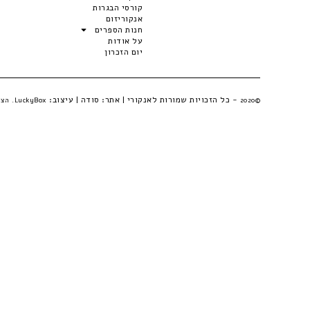
קורסי הבגרות
אנקוריזום
חנות הספרים
על אודות
יום הזכרון
- כל הזכויות שמורות לאנקורי | אתר:
סודה
| עיצוב:
©2020
LuckyBox. הצהרת פרטיות