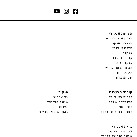
קבוצת אנקורי
תיכון אנקורי
סטודיו אנקורי
מדיה אנקורי
אנקור
קורסי הבגרות
אנקוריזום
חנות הספרים
על אודות
יום הזכרון
קורסי הבגרות
אנקור
בגרות באנקורי
על אנקור
הקורסים שלנו
שיטת הלימוד
בתי הספר
הצוות
פתרון בחינות בגרות
להתרשם ולהירשם
מדיה אנקורי
על מדיה אנקורי
שיטה ותחומי לימוד