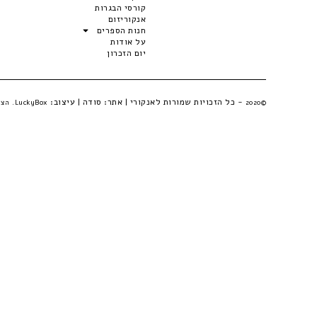
קורסי הבגרות
אנקוריזום
חנות הספרים
על אודות
יום הזכרון
- כל הזכויות שמורות לאנקורי | אתר:
סודה
| עיצוב:
©2020
LuckyBox. הצהרת פרטיות