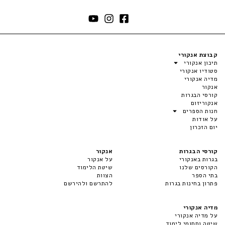
קבוצת אנקורי
תיכון אנקורי
סטודיו אנקורי
מדיה אנקורי
אנקור
קורסי הבגרות
אנקוריזום
חנות הספרים
על אודות
יום הזכרון
קורסי הבגרות
אנקור
בגרות באנקורי
על אנקור
הקורסים שלנו
שיטת הלימוד
בתי הספר
הצוות
פתרון בחינות בגרות
להתרשם ולהירשם
מדיה אנקורי
על מדיה אנקורי
שיטה ותחומי לימוד