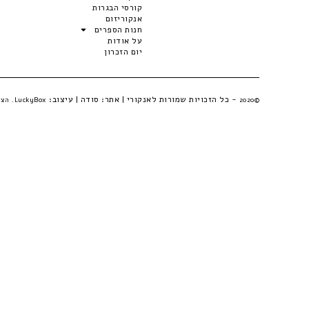
קורסי הבגרות
אנקוריזום
חנות הספרים
על אודות
יום הזכרון
- כל הזכויות שמורות לאנקורי | אתר:
סודה
| עיצוב:
©2020
LuckyBox. הצהרת פרטיות