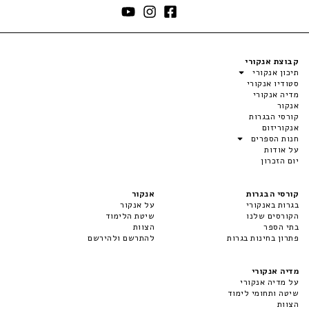
קבוצת אנקורי
תיכון אנקורי
סטודיו אנקורי
מדיה אנקורי
אנקור
קורסי הבגרות
אנקוריזום
חנות הספרים
על אודות
יום הזכרון
קורסי הבגרות
אנקור
בגרות באנקורי
על אנקור
הקורסים שלנו
שיטת הלימוד
בתי הספר
הצוות
פתרון בחינות בגרות
להתרשם ולהירשם
מדיה אנקורי
על מדיה אנקורי
שיטה ותחומי לימוד
הצוות