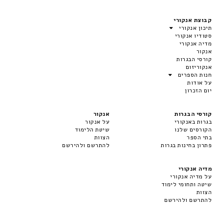
קבוצת אנקורי
תיכון אנקורי
סטודיו אנקורי
מדיה אנקורי
אנקור
קורסי הבגרות
אנקוריזום
חנות הספרים
על אודות
יום הזכרון
קורסי הבגרות
אנקור
בגרות באנקורי
על אנקור
הקורסים שלנו
שיטת הלימוד
בתי הספר
הצוות
פתרון בחינות בגרות
להתרשם ולהירשם
מדיה אנקורי
על מדיה אנקורי
שיטה ותחומי לימוד
הצוות
להתרשם ולהירשם