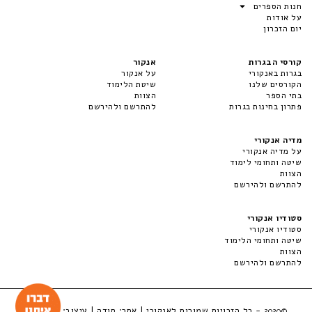
חנות הספרים
על אודות
יום הזכרון
קורסי הבגרות
אנקור
בגרות באנקורי
על אנקור
הקורסים שלנו
שיטת הלימוד
בתי הספר
הצוות
פתרון בחינות בגרות
להתרשם ולהירשם
מדיה אנקורי
על מדיה אנקורי
שיטה ותחומי לימוד
הצוות
להתרשם ולהירשם
סטודיו אנקורי
סטודיו אנקורי
שיטה ותחומי הלימוד
הצוות
להתרשם ולהירשם
- כל הזכויות שמורות לאנקורי | אתר:
סודה
| עיצוב:
LuckyBox
©2020