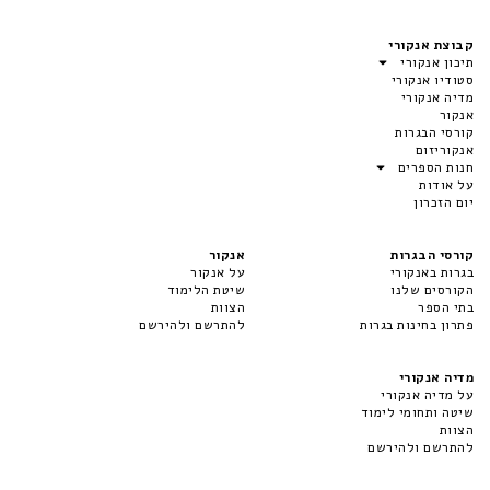
קבוצת אנקורי
תיכון אנקורי
סטודיו אנקורי
מדיה אנקורי
אנקור
קורסי הבגרות
אנקוריזום
חנות הספרים
על אודות
יום הזכרון
קורסי הבגרות
אנקור
בגרות באנקורי
על אנקור
הקורסים שלנו
שיטת הלימוד
בתי הספר
הצוות
פתרון בחינות בגרות
להתרשם ולהירשם
מדיה אנקורי
על מדיה אנקורי
שיטה ותחומי לימוד
הצוות
להתרשם ולהירשם