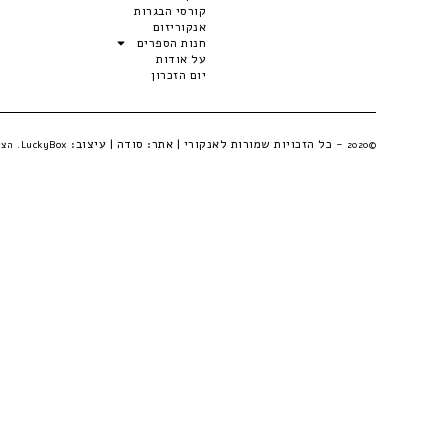
קורסי הבגרות
אנקוריזום
חנות הספרים
על אודות
יום הזכרון
- כל הזכויות שמורות לאנקורי | אתר:
סודה
| עיצוב:
©2020
LuckyBox. הצהרת פרטיות