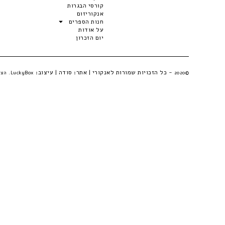
קורסי הבגרות
אנקוריזום
חנות הספרים
על אודות
יום הזכרון
- כל הזכויות שמורות לאנקורי | אתר:
סודה
| עיצוב:
©2020
LuckyBox. הצהרת פרטיות