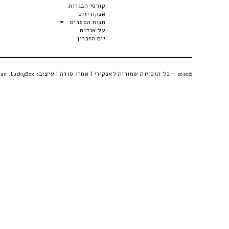
קורסי הבגרות
אנקוריזום
חנות הספרים
על אודות
יום הזכרון
- כל הזכויות שמורות לאנקורי | אתר:
סודה
| עיצוב:
©2020
LuckyBox. הצהרת פרטיות