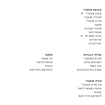
קבוצת אנקורי
תיכון אנקורי
סטודיו אנקורי
מדיה אנקורי
אנקור
קורסי הבגרות
אנקוריזום
חנות הספרים
על אודות
יום הזכרון
קורסי הבגרות
אנקור
בגרות באנקורי
על אנקור
הקורסים שלנו
שיטת הלימוד
בתי הספר
הצוות
פתרון בחינות בגרות
להתרשם ולהירשם
מדיה אנקורי
על מדיה אנקורי
שיטה ותחומי לימוד
הצוות
להתרשם ולהירשם