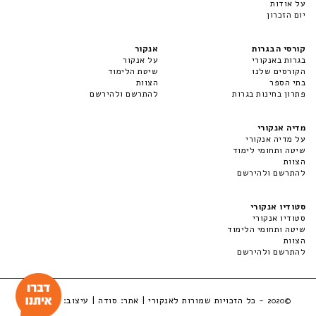
על אודות
יום הזכרון
קורסי הבגרות
אנקור
בגרות באנקורי
על אנקור
הקורסים שלנו
שיטת הלימוד
בתי הספר
הצוות
פתרון בחינות בגרות
להתרשם ולהירשם
מדיה אנקורי
על מדיה אנקורי
שיטה ותחומי לימוד
הצוות
להתרשם ולהירשם
סטודיו אנקורי
סטודיו אנקורי
שיטה ותחומי הלימוד
הצוות
להתרשם ולהירשם
- כל הזכויות שמורות לאנקורי | אתר:
סודה
| עיצוב:
LuckyBox
©2020