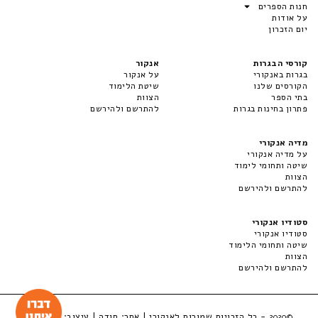
חנות הספרים
על אודות
יום הזכרון
קורסי הבגרות
אנקור
בגרות באנקורי
על אנקור
הקורסים שלנו
שיטת הלימוד
בתי הספר
הצוות
פתרון בחינות בגרות
להתרשם ולהירשם
מדיה אנקורי
על מדיה אנקורי
שיטה ותחומי לימוד
הצוות
להתרשם ולהירשם
סטודיו אנקורי
סטודיו אנקורי
שיטה ותחומי הלימוד
הצוות
להתרשם ולהירשם
- כל הזכויות שמורות לאנקורי | אתר:
סודה
| עיצוב:
LuckyBox
©2020