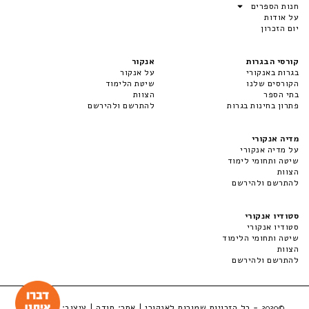
חנות הספרים
על אודות
יום הזכרון
קורסי הבגרות
אנקור
בגרות באנקורי
על אנקור
הקורסים שלנו
שיטת הלימוד
בתי הספר
הצוות
פתרון בחינות בגרות
להתרשם ולהירשם
מדיה אנקורי
על מדיה אנקורי
שיטה ותחומי לימוד
הצוות
להתרשם ולהירשם
סטודיו אנקורי
סטודיו אנקורי
שיטה ותחומי הלימוד
הצוות
להתרשם ולהירשם
- כל הזכויות שמורות לאנקורי | אתר:
סודה
| עיצוב:
LuckyBox
©2020