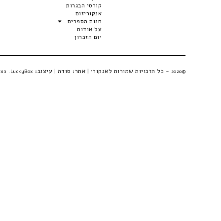
קורסי הבגרות
אנקוריזום
חנות הספרים
על אודות
יום הזכרון
- כל הזכויות שמורות לאנקורי | אתר:
סודה
| עיצוב:
©2020
LuckyBox. הצהרת פרטיות