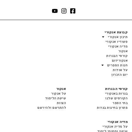
קבוצת אנקורי
תיכון אנקורי
סטודיו אנקורי
מדיה אנקורי
אנקור
קורסי הבגרות
אנקוריזום
חנות הספרים
על אודות
יום הזכרון
קורסי הבגרות
אנקור
בגרות באנקורי
על אנקור
הקורסים שלנו
שיטת הלימוד
בתי הספר
הצוות
פתרון בחינות בגרות
להתרשם ולהירשם
מדיה אנקורי
על מדיה אנקורי
שיטה ותחומי לימוד