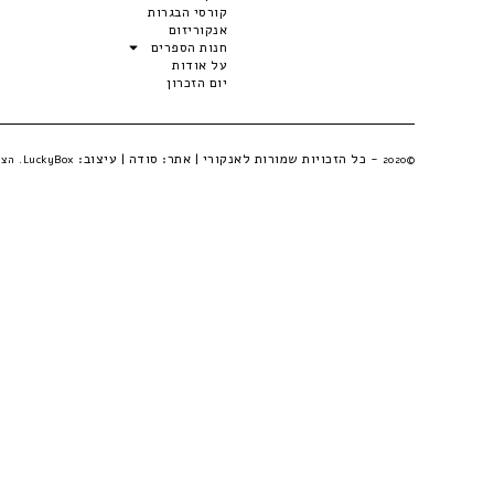
קורסי הבגרות
אנקוריזום
חנות הספרים
על אודות
יום הזכרון
- כל הזכויות שמורות לאנקורי | אתר:
סודה
| עיצוב:
©2020
LuckyBox. הצהרת פרטיות