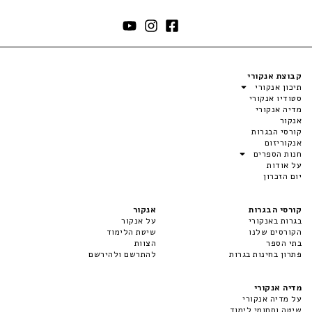
קבוצת אנקורי
תיכון אנקורי
סטודיו אנקורי
מדיה אנקורי
אנקור
קורסי הבגרות
אנקוריזום
חנות הספרים
על אודות
יום הזכרון
קורסי הבגרות
אנקור
בגרות באנקורי
על אנקור
הקורסים שלנו
שיטת הלימוד
בתי הספר
הצוות
פתרון בחינות בגרות
להתרשם ולהירשם
מדיה אנקורי
על מדיה אנקורי
שיטה ותחומי לימוד