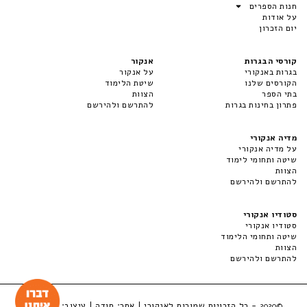
חנות הספרים
על אודות
יום הזכרון
קורסי הבגרות
אנקור
בגרות באנקורי
על אנקור
הקורסים שלנו
שיטת הלימוד
בתי הספר
הצוות
פתרון בחינות בגרות
להתרשם ולהירשם
מדיה אנקורי
על מדיה אנקורי
שיטה ותחומי לימוד
הצוות
להתרשם ולהירשם
סטודיו אנקורי
סטודיו אנקורי
שיטה ותחומי הלימוד
הצוות
להתרשם ולהירשם
- כל הזכויות שמורות לאנקורי | אתר:
סודה
| עיצוב:
LuckyBox
©2020