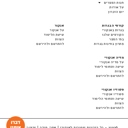
חנות הספרים
על אודות
יום הזכרון
קורסי הבגרות
אנקור
בגרות באנקורי
על אנקור
הקורסים שלנו
שיטת הלימוד
בתי הספר
הצוות
פתרון בחינות בגרות
להתרשם ולהירשם
מדיה אנקורי
על מדיה אנקורי
שיטה ותחומי לימוד
הצוות
להתרשם ולהירשם
סטודיו אנקורי
סטודיו אנקורי
שיטה ותחומי הלימוד
הצוות
להתרשם ולהירשם
- כל הזכויות שמורות לאנקורי | אתר:
סודה
| עיצוב:
LuckyBox
©2020