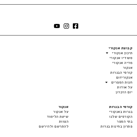
קבוצת אנקורי
תיכון אנקורי
סטודיו אנקורי
מדיה אנקורי
אנקור
קורסי הבגרות
אנקוריזום
חנות הספרים
על אודות
יום הזכרון
קורסי הבגרות
אנקור
בגרות באנקורי
על אנקור
הקורסים שלנו
שיטת הלימוד
בתי הספר
הצוות
פתרון בחינות בגרות
להתרשם ולהירשם