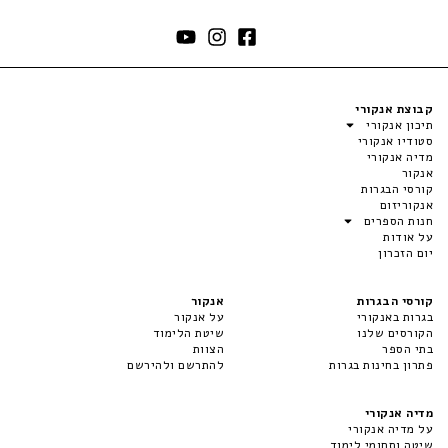
קבוצת אנקורי
תיכון אנקורי
סטודיו אנקורי
מדיה אנקורי
אנקור
קורסי הבגרות
אנקוריזום
חנות הספרים
על אודות
יום הזכרון
קורסי הבגרות
אנקור
בגרות באנקורי
על אנקור
הקורסים שלנו
שיטת הלימוד
בתי הספר
הצוות
פתרון בחינות בגרות
להתרשם ולהירשם
מדיה אנקורי
על מדיה אנקורי
שיטה ותחומי לימוד