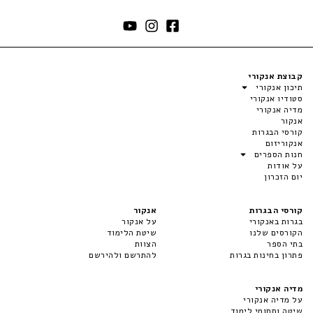
קבוצת אנקורי
תיכון אנקורי
סטודיו אנקורי
מדיה אנקורי
אנקור
קורסי הבגרות
אנקוריזום
חנות הספרים
על אודות
יום הזכרון
קורסי הבגרות
אנקור
בגרות באנקורי
על אנקור
הקורסים שלנו
שיטת הלימוד
בתי הספר
הצוות
פתרון בחינות בגרות
להתרשם ולהירשם
מדיה אנקורי
על מדיה אנקורי
שיטה ותחומי לימוד