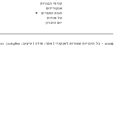
קורסי הבגרות
אנקוריזום
חנות הספרים
על אודות
יום הזכרון
- כל הזכויות שמורות לאנקורי | אתר:
סודה
| עיצוב:
©2020
LuckyBox. הצהרת פרטיות