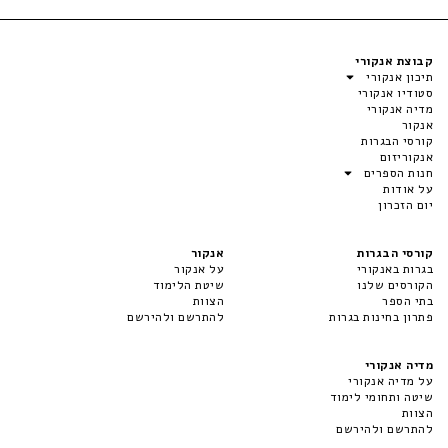
קבוצת אנקורי
תיכון אנקורי
סטודיו אנקורי
מדיה אנקורי
אנקור
קורסי הבגרות
אנקוריזום
חנות הספרים
על אודות
יום הזכרון
קורסי הבגרות
אנקור
בגרות באנקורי
על אנקור
הקורסים שלנו
שיטת הלימוד
בתי הספר
הצוות
פתרון בחינות בגרות
להתרשם ולהירשם
מדיה אנקורי
על מדיה אנקורי
שיטה ותחומי לימוד
הצוות
להתרשם ולהירשם