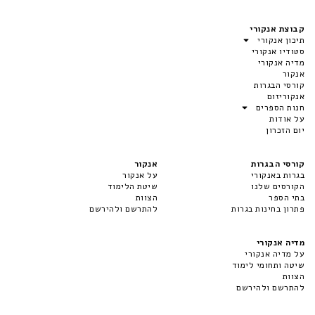
קבוצת אנקורי
תיכון אנקורי
סטודיו אנקורי
מדיה אנקורי
אנקור
קורסי הבגרות
אנקוריזום
חנות הספרים
על אודות
יום הזכרון
קורסי הבגרות
אנקור
בגרות באנקורי
על אנקור
הקורסים שלנו
שיטת הלימוד
בתי הספר
הצוות
פתרון בחינות בגרות
להתרשם ולהירשם
מדיה אנקורי
על מדיה אנקורי
שיטה ותחומי לימוד
הצוות
להתרשם ולהירשם