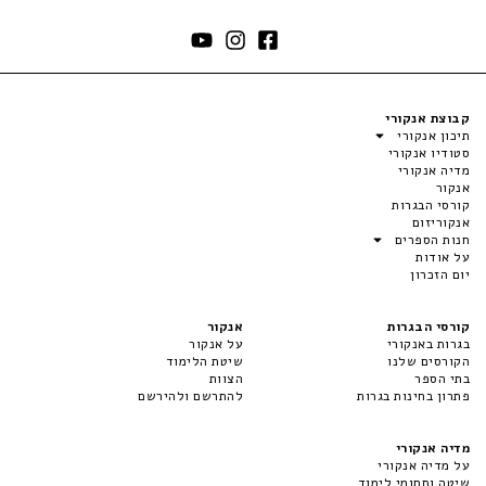
קבוצת אנקורי
תיכון אנקורי
סטודיו אנקורי
מדיה אנקורי
אנקור
קורסי הבגרות
אנקוריזום
חנות הספרים
על אודות
יום הזכרון
קורסי הבגרות
אנקור
בגרות באנקורי
על אנקור
הקורסים שלנו
שיטת הלימוד
בתי הספר
הצוות
פתרון בחינות בגרות
להתרשם ולהירשם
מדיה אנקורי
על מדיה אנקורי
שיטה ותחומי לימוד