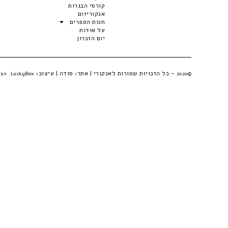
קורסי הבגרות
אנקוריזום
חנות הספרים
על אודות
יום הזכרון
- כל הזכויות שמורות לאנקורי | אתר:
סודה
| עיצוב:
©2020
LuckyBox. הצהרת פרטיות