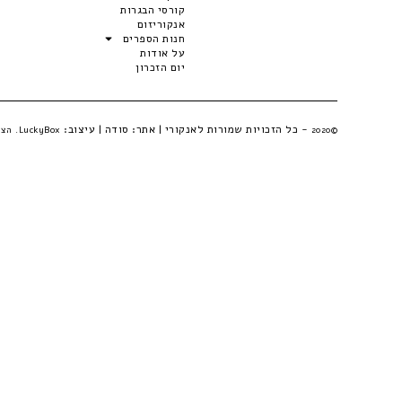
קורסי הבגרות
אנקוריזום
חנות הספרים
על אודות
יום הזכרון
- כל הזכויות שמורות לאנקורי | אתר:
סודה
| עיצוב:
©2020
LuckyBox. הצהרת פרטיות