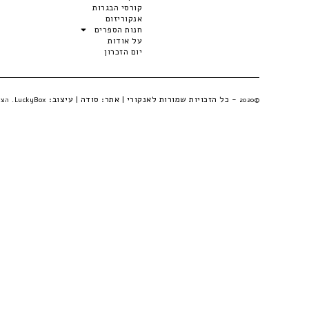
קורסי הבגרות
אנקוריזום
חנות הספרים
על אודות
יום הזכרון
- כל הזכויות שמורות לאנקורי | אתר:
סודה
| עיצוב:
©2020
LuckyBox. הצהרת פרטיות