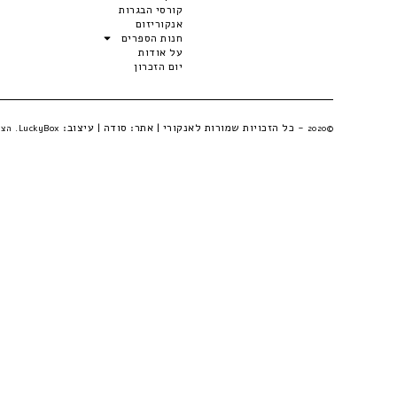
קורסי הבגרות
אנקוריזום
חנות הספרים
על אודות
יום הזכרון
- כל הזכויות שמורות לאנקורי | אתר:
סודה
| עיצוב:
©2020
LuckyBox. הצהרת פרטיות