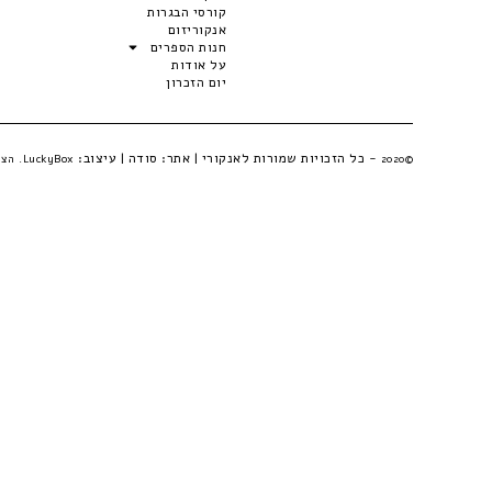
קורסי הבגרות
אנקוריזום
חנות הספרים
על אודות
יום הזכרון
- כל הזכויות שמורות לאנקורי | אתר:
סודה
| עיצוב:
©2020
LuckyBox. הצהרת פרטיות