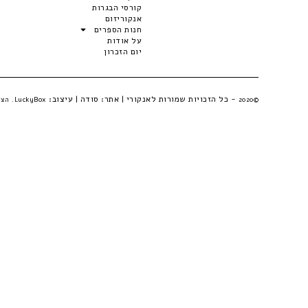
קורסי הבגרות
אנקוריזום
חנות הספרים
על אודות
יום הזכרון
- כל הזכויות שמורות לאנקורי | אתר:
סודה
| עיצוב:
©2020
LuckyBox. הצהרת פרטיות