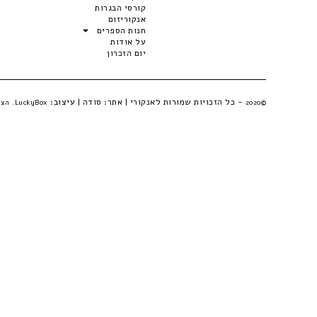
קורסי הבגרות
אנקוריזום
חנות הספרים
על אודות
יום הזכרון
- כל הזכויות שמורות לאנקורי | אתר:
סודה
| עיצוב:
©2020
LuckyBox. הצהרת פרטיות