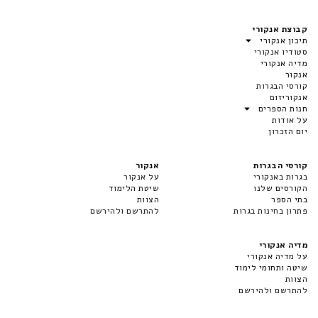
קבוצת אנקורי
תיכון אנקורי
סטודיו אנקורי
מדיה אנקורי
אנקור
קורסי הבגרות
אנקוריזום
חנות הספרים
על אודות
יום הזכרון
קורסי הבגרות
אנקור
בגרות באנקורי
על אנקור
הקורסים שלנו
שיטת הלימוד
בתי הספר
הצוות
פתרון בחינות בגרות
להתרשם ולהירשם
מדיה אנקורי
על מדיה אנקורי
שיטה ותחומי לימוד
הצוות
להתרשם ולהירשם