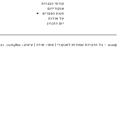
קורסי הבגרות
אנקוריזום
חנות הספרים
על אודות
יום הזכרון
- כל הזכויות שמורות לאנקורי | אתר:
סודה
| עיצוב:
©2020
LuckyBox. הצהרת פרטיות