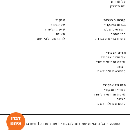
על אודות
יום הזכרון
קורסי הבגרות
אנקור
בגרות באנקורי
על אנקור
הקורסים שלנו
שיטת הלימוד
בתי הספר
הצוות
פתרון בחינות בגרות
להתרשם ולהירשם
מדיה אנקורי
על מדיה אנקורי
שיטה ותחומי לימוד
הצוות
להתרשם ולהירשם
סטודיו אנקורי
סטודיו אנקורי
שיטה ותחומי הלימוד
הצוות
להתרשם ולהירשם
- כל הזכויות שמורות לאנקורי | אתר:
סודה
| עיצוב:
LuckyBox
©2020