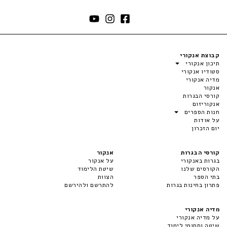
קבוצת אנקורי
תיכון אנקורי
סטודיו אנקורי
מדיה אנקורי
אנקור
קורסי הבגרות
אנקוריזום
חנות הספרים
על אודות
יום הזכרון
קורסי הבגרות
אנקור
בגרות באנקורי
על אנקור
הקורסים שלנו
שיטת הלימוד
בתי הספר
הצוות
פתרון בחינות בגרות
להתרשם ולהירשם
מדיה אנקורי
על מדיה אנקורי
שיטה ותחומי לימוד