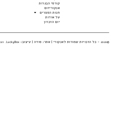
קורסי הבגרות
אנקוריזום
חנות הספרים
על אודות
יום הזכרון
- כל הזכויות שמורות לאנקורי | אתר:
סודה
| עיצוב:
©2020
LuckyBox. הצהרת פרטיות