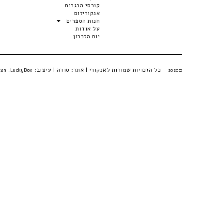
קורסי הבגרות
אנקוריזום
חנות הספרים
על אודות
יום הזכרון
- כל הזכויות שמורות לאנקורי | אתר:
סודה
| עיצוב:
©2020
LuckyBox. הצהרת פרטיות