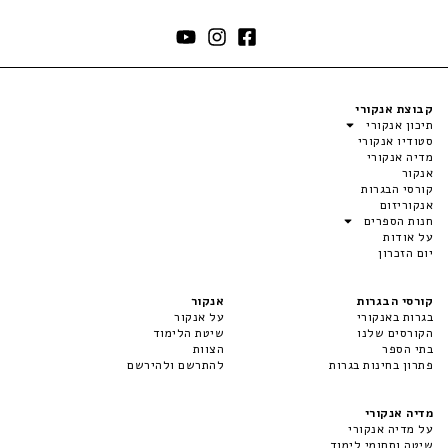
קבוצת אנקורי
תיכון אנקורי
סטודיו אנקורי
מדיה אנקורי
אנקור
קורסי הבגרות
אנקוריזום
חנות הספרים
על אודות
יום הזכרון
קורסי הבגרות
אנקור
בגרות באנקורי
על אנקור
הקורסים שלנו
שיטת הלימוד
בתי הספר
הצוות
פתרון בחינות בגרות
להתרשם ולהירשם
מדיה אנקורי
על מדיה אנקורי
שיטה ותחומי לימוד