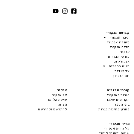
קבוצת אנקורי
תיכון אנקורי
סטודיו אנקורי
מדיה אנקורי
אנקור
קורסי הבגרות
אנקוריזום
חנות הספרים
על אודות
יום הזכרון
קורסי הבגרות
אנקור
בגרות באנקורי
על אנקור
הקורסים שלנו
שיטת הלימוד
בתי הספר
הצוות
פתרון בחינות בגרות
להתרשם ולהירשם
מדיה אנקורי
על מדיה אנקורי
שיטה ותחומי לימוד