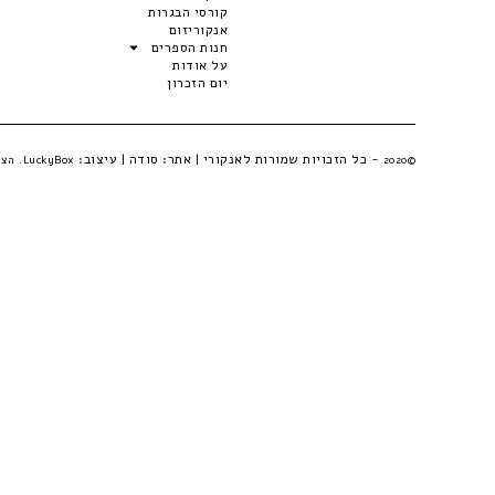
קורסי הבגרות
אנקוריזום
חנות הספרים
על אודות
יום הזכרון
- כל הזכויות שמורות לאנקורי | אתר:
סודה
| עיצוב:
©2020
LuckyBox. הצהרת פרטיות