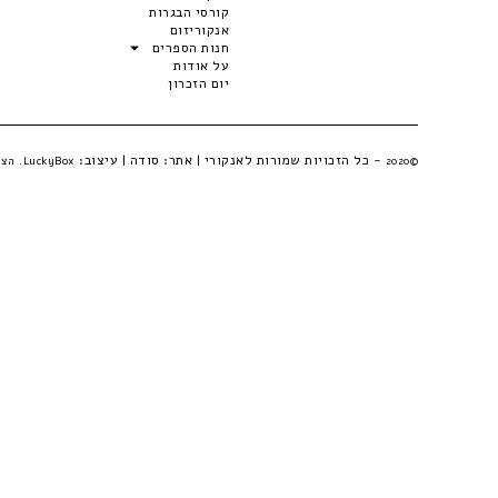
קורסי הבגרות
אנקוריזום
חנות הספרים
על אודות
יום הזכרון
- כל הזכויות שמורות לאנקורי | אתר:
סודה
| עיצוב:
©2020
LuckyBox. הצהרת פרטיות