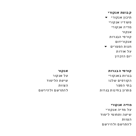
קבוצת אנקורי
תיכון אנקורי
סטודיו אנקורי
מדיה אנקורי
אנקור
קורסי הבגרות
אנקוריזום
חנות הספרים
על אודות
יום הזכרון
קורסי הבגרות
אנקור
בגרות באנקורי
על אנקור
הקורסים שלנו
שיטת הלימוד
בתי הספר
הצוות
פתרון בחינות בגרות
להתרשם ולהירשם
מדיה אנקורי
על מדיה אנקורי
שיטה ותחומי לימוד
הצוות
להתרשם ולהירשם