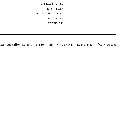
קורסי הבגרות
אנקוריזום
חנות הספרים
על אודות
יום הזכרון
- כל הזכויות שמורות לאנקורי | אתר:
סודה
| עיצוב:
©2020
LuckyBox. הצהרת פרטיות