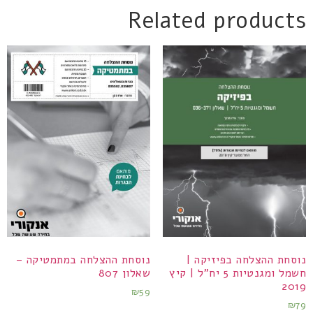
Related products
נוסחת ההצלחה בפיזיקה |
נוסחת ההצלחה במתמטיקה –
חשמל ומגנטיות 5 יח"ל | קיץ
שאלון 807
2019
₪
59
₪
79