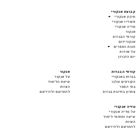
קבוצת אנקורי
תיכון אנקורי
סטודיו אנקורי
מדיה אנקורי
אנקור
קורסי הבגרות
אנקוריזום
חנות הספרים
על אודות
יום הזכרון
קורסי הבגרות
אנקור
בגרות באנקורי
על אנקור
הקורסים שלנו
שיטת הלימוד
בתי הספר
הצוות
פתרון בחינות בגרות
להתרשם ולהירשם
מדיה אנקורי
על מדיה אנקורי
שיטה ותחומי לימוד
הצוות
להתרשם ולהירשם